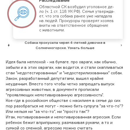
Рас­сле­дова­ние
Об­лас­тной СК воз­бу­дил уго­лов­ное де­
ло (ч. 1 ст. 118 УК РФ). Семья ут­вер­жда­
ет, что эта со­бака ра­нее уже на­пада­ла
на лю­дей. Про­куро­ры про­верят хо­зя­ев
аки­ты на от­ветс­твен­ное об­ра­щение
с жи­вот­ны­ми.
Собака прокусила череп 4-летней девочке в
Солнечногорске. Узнать больше
Идея была неплохой - на бумаге. про овраги, как обычно,
забыли и в этих оврагах, как водится, и стали скапливаться
стаи "недотестированных" и "недостерилизованных" собак.
Закон, разработанный депутатами, вышел крайне
неудачным. Вместо того чтобы четко запрещать выпуск
агрессивных животных, в документе прописали
"проявляющих немотивированную агрессивность".
Кое-где в российском обществе с насилием в семье до сих
пор разобраться не могут - можно бить супруга "за что-то"?
Или нельзя ни "за что-то", ни "просто так"?
Итак, мотивированная и немотивированная агрессия. Если
ребенок бежит вприпрыжку, размахивая руками, а то и
сумкой со сменкой, агрессию можно считать