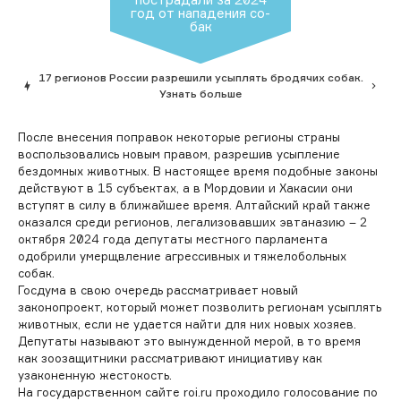
год от на­паде­ния со­
бак
17 регионов России разрешили усыплять бродячих собак.
Узнать больше
После внесения поправок некоторые регионы страны
воспользовались новым правом, разрешив усыпление
бездомных животных. В настоящее время подобные законы
действуют в 15 субъектах, а в Мордовии и Хакасии они
вступят в силу в ближайшее время. Алтайский край также
оказался среди регионов, легализовавших эвтаназию – 2
октября 2024 года депутаты местного парламента
одобрили умерщвление агрессивных и тяжелобольных
собак.
Госдума в свою очередь рассматривает новый
законопроект, который может позволить регионам усыплять
животных, если не удается найти для них новых хозяев.
Депутаты называют это вынужденной мерой, в то время
как зоозащитники рассматривают инициативу как
узаконенную жестокость.
На государственном сайте roi.ru проходило голосование по