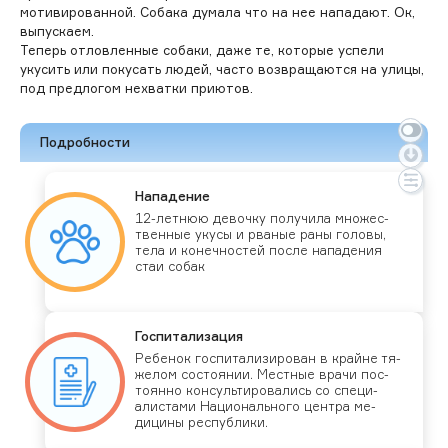
мотивированной. Собака думала что на нее нападают. Ок,
выпускаем.
Теперь отловленные собаки, даже те, которые успели
укусить или покусать людей, часто возвращаются на улицы,
под предлогом нехватки приютов.
Подробности
На­паде­ние
12-лет­нюю де­воч­ку по­лучи­ла мно­жес­
твен­ные уку­сы и рва­ные ра­ны го­ловы,
те­ла и ко­неч­ностей пос­ле на­паде­ния
стаи со­бак
Гос­пи­тали­зация
Ре­бенок гос­пи­тали­зиро­ван в край­не тя­
желом сос­то­янии. Мес­тные вра­чи пос­
то­ян­но кон­суль­ти­рова­лись со спе­ци­
алис­та­ми На­ци­ональ­но­го цен­тра ме­
дици­ны рес­публи­ки.