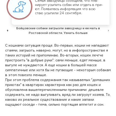
Семья за­вод­чи­цы со­об­щи­ла, что пла­
ниру­ет усы­пить со­бак или от­дать в при­
ют. По­яви­лась ин­форма­ция что всю
стаю усы­пили 24 сен­тября.
Бойцовские собаки загрызли заводчицу и ее мать в
Ростовской области. Узнать больше
С кошками ситуация проще. Во-первых, кошки не нападают
стаями, загрызть, наверно, могут, но в инфопространстве я
таких историй не припоминаю. Во-вторых, кошек лечгче
пристроить "в добрые руки": сами меньше, едят меньше, в
выгуле не нуждаются. А еще кошки в большей массе
симпатичные или хотя бы не пугающие - некоторым собакам
в этом повезло меньше.
При этом проблема содержания так называемых "домашних
приютах" в квартирах характерна как раз для кошек и
обусловлена вышеперечисленными причинами: дешевле
содержать, не надо выгуливать, вряд ли загрузут хозяев. То,
каково их реальное существование и какие запахи
ощущают соседи - тема, сильно портящая аппетит и сон.