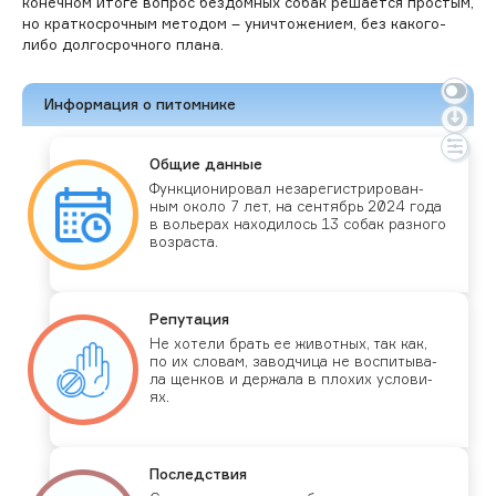
конечном итоге вопрос бездомных собак решается простым,
но краткосрочным методом – уничтожением, без какого-
либо долгосрочного плана.
Информация о питомнике
Об­щие дан­ные
Фун­кци­они­ровал не­заре­гис­три­рован­
ным око­ло 7 лет, на сен­тябрь 2024 го­да
в воль­ерах на­ходи­лось 13 со­бак раз­но­го
воз­раста.
Ре­пута­ция
Не хо­тели брать ее жи­вот­ных, так как,
по их сло­вам, за­вод­чи­ца не вос­пи­тыва­
ла щен­ков и дер­жа­ла в пло­хих ус­ло­ви­
ях.
Пос­ледс­твия