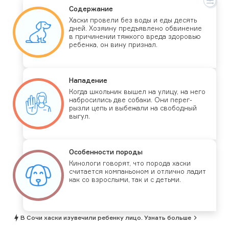
Со­дер­жа­ние
Хас­ки про­вели без во­ды и еды де­сять
дней. Хо­зя­ину предъ­яв­ле­но об­ви­нение
в при­чине­нии тяж­ко­го вре­да здо­ровью
ре­бен­ка, он ви­ну приз­нал.
На­паде­ние
Ког­да школь­ник вы­шел на ули­цу, на не­го
наб­ро­сились две со­баки. Они пе­рег­
рызли цепь и вы­бежа­ли на сво­бод­ный
вы­гул.
Осо­бен­ности по­роды
Ки­ноло­ги го­ворят, что по­рода хас­ки
счи­та­ет­ся ком­пань­оном и от­лично ла­дит
как со взрос­лы­ми, так и с деть­ми.
В Сочи хаски изувечили ребенку лицо. Узнать больше