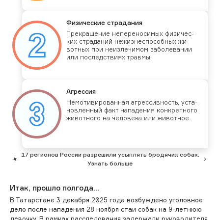
Фи­зичес­кие стра­дания
Прек­ра­щение не­пере­носи­мых фи­зичес­
ких стра­даний не­жиз­неспо­соб­ных жи­
вот­ных при не­из­ле­чимом за­боле­вании
или пос­ледс­тви­ях трав­мы
Аг­рессия
Не­моти­виро­ван­ная аг­рессив­ность, ус­та­
нов­ленный факт на­паде­ния кон­крет­но­го
жи­вот­но­го на че­лове­ка или жи­вот­ное.
17 регионов России разрешили усыплять бродячих собак.
Узнать больше
Итак, прошло полгода...
В Татарстане 3 декабря 2025 года возбуждено уголовное
дело после нападения 28 ноября стаи собак на 9-летнюю
девочку. В рамках расследования задержали руководителя