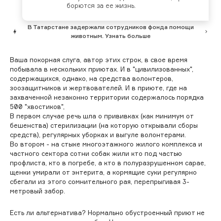
бо­рют­ся за ее жизнь.
В Татарстане задержали сотрудников фонда помощи
животным. Узнать больше
Ваша покорная слуга, автор этих строк, в свое время
побывала в нескольких приютах. И в "цивилизованных",
содержащихся, однако, на средства волонтеров,
зоозащитников и жертвователей. И в приюте, где на
захваченной незаконно территории содержалось порядка
500 "хвостиков",
В первом случае речь шла о прививках (как минимум от
бешенства) стерилизации (на которую открывали сборы
средств), регулярных уборках и выгуле волонтерами.
Во втором - на стыке многоэтажного жилого комплекса и
частного сектора сотни собак жили кто под частью
профлиста, кто в погребе, а кто в полуразрушенном сарае,
щенки умирали от энтерита, а кормящие суки регулярно
сбегали из этого сомнительного рая, перепрыгивая 3-
метровый забор.
Есть ли альтернатива? Нормально обустроенный приют не