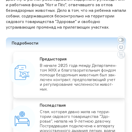
и работника фонда "Кот и Пёс", отвечавшего за отлов
безнадзорных животных. Дело в том, что на ребенка напали
собаки, содержавшиеся бесконтрольно на территории
садового товарищества "Здоровье" и свободно
устраивающие променад на прилегающих участках.
Подробности
Пре­дыс­то­рия
В на­чале 2025 го­да меж­ду Де­пар­та­мен­
том ЖКХ и бла­гот­во­ритель­ным фон­дом
по­мощи без­домным жи­вот­ным был зак­
лю­чен кон­тракт, пред­по­лага­ющий учет
и ре­гули­рова­ние чис­леннос­ти жи­вот­
ных.
Пос­ледс­твия
Стая, ко­торая дав­но жи­ла на тер­ри­
тории са­дово­го то­вари­щес­тва "Здо­
ровье", на­пала на 9-лет­нюю де­воч­ку.
Пос­тра­дав­шая под­клю­чена к ап­па­рату
ис­кусс­твен­но­го ды­хания лег­ких, вра­чи