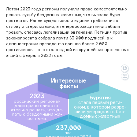
Летом 2023 года регионы получили право самостоятельно
решать судьбу бездомных животных, что вызвало бурю
протестов. Ранее существовали единые требования к
отлову и стерилизации, а теперь зоозащитники забили
тревогу, опасаясь легализации эвтаназии. Петиция против
законопроекта собрала почти 63 000 подписей, а к
администрации президента пришло более 2 000
противников – это стало одной из крупнейших протестных
акций с февраля 2022 года.
Интересные
факты
2023
Бурятия
рос­сий­ским ре­ги­онам
ста­ла пер­вым ре­ги­
да­ли пра­во са­мос­то­
оном, в ко­тором раз­ре­
ятель­но ре­шать, что де­
шили умерщ­влять без­
лать с без­домны­ми жи­
домных жи­вот­ных
вот­ны­ми.
237,000
чел.
пос­тра­дали за 2024