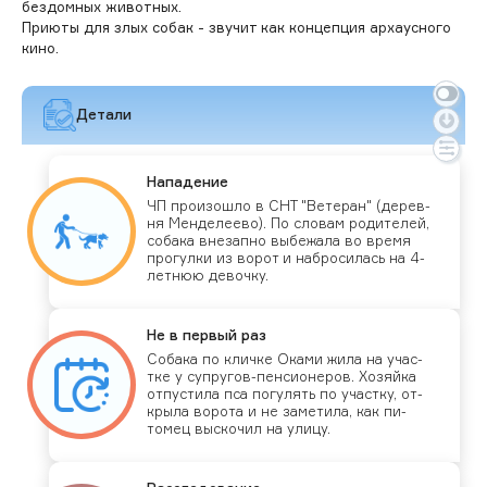
бездомных животных.
Приюты для злых собак - звучит как концепция архаусного
кино.
Детали
На­паде­ние
ЧП про­изош­ло в СНТ "Ве­теран" (де­рев­
ня Мен­де­ле­ево). По сло­вам ро­дите­лей,
со­бака вне­зап­но вы­бежа­ла во вре­мя
про­гул­ки из во­рот и наб­ро­силась на 4-
лет­нюю де­воч­ку.
Не в пер­вый раз
Со­бака по клич­ке Ока­ми жи­ла на учас­
тке у суп­ру­гов-пен­си­оне­ров. Хо­зяй­ка
от­пусти­ла пса по­гулять по учас­тку, от­
кры­ла во­рота и не за­мети­ла, как пи­
томец выс­ко­чил на ули­цу.