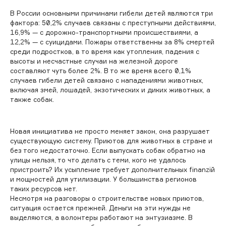
В России основными причинами гибели детей являются три
фактора: 50,2% случаев связаны с преступными действиями,
16,9% — с дорожно-транспортными происшествиями, а
12,2% — с суицидами. Пожары ответственны за 8% смертей
среди подростков, в то время как утопления, падения с
высоты и несчастные случаи на железной дороге
составляют чуть более 2%. В то же время всего 0,1%
случаев гибели детей связано с нападениями животных,
включая змей, лошадей, экзотических и диких животных, а
также собак.
Новая инициатива не просто меняет закон, она разрушает
существующую систему. Приютов для животных в стране и
без того недостаточно. Если выпускать собак обратно на
улицы нельзя, то что делать с теми, кого не удалось
пристроить? Их усыпление требует дополнительных finanziй
и мощностей для утилизации. У большинства регионов
таких ресурсов нет.
Несмотря на разговоры о строительстве новых приютов,
ситуация остается прежней. Деньги на эти нужды не
выделяются, а волонтеры работают на энтузиазме. В