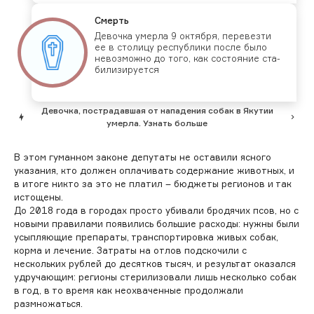
Смерть
Де­воч­ка умер­ла 9 ок­тября, пе­ревез­ти
ее в сто­лицу рес­публи­ки пос­ле бы­ло
не­воз­можно до то­го, как сос­то­яние ста­
били­зиру­ет­ся
Девочка, пострадавшая от нападения собак в Якутии
умерла. Узнать больше
В этом гуманном законе депутаты не оставили ясного
указания, кто должен оплачивать содержание животных, и
в итоге никто за это не платил – бюджеты регионов и так
истощены.
До 2018 года в городах просто убивали бродячих псов, но с
новыми правилами появились большие расходы: нужны были
усыпляющие препараты, транспортировка живых собак,
корма и лечение. Затраты на отлов подскочили с
нескольких рублей до десятков тысяч, и результат оказался
удручающим: регионы стерилизовали лишь несколько собак
в год, в то время как неохваченные продолжали
размножаться.