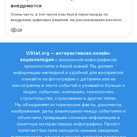
внедряются
Очень часто, в том числе участвуя в переговорах по
внедрению цифровых решений, мы рассматриваем различные
инструменты и наблюдаем классическ
28
ViStat.org — интерактивная онлайн-
энциклопедия
с визуальной инфографикой,
хронологиями и базой знаний. Мы делаем
информацию наглядной и удобной для восприятия:
кликайте на фотографии с деталями или на
пиктограммы в ленте событий и узнавайте больше о
людях, событиях, компаниях, технологиях,
строительстве, страховании и других темах.
Мы объединяем исторические факты, документы,
изображения, даты, взаимосвязи между событиями и
объектами, превращая сложную информацию в
понятную интерактивную инфографику. Проект
помогает быстрее находить нужные сведения,
анализировать данные и изучать развитие различных