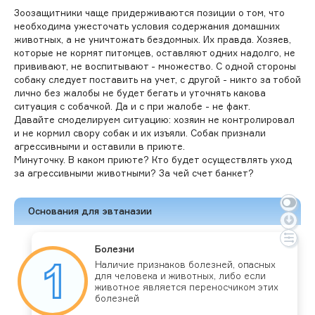
Зоозащитники чаще придерживаются позиции о том, что
необходима ужесточать условия содержания домашних
животных, а не уничтожать бездомных. Их правда. Хозяев,
которые не кормят питомцев, оставляют одних надолго, не
прививают, не воспитывают - множество. С одной стороны
собаку следует поставить на учет, с другой - никто за тобой
лично без жалобы не будет бегать и уточнять какова
ситуация с собачкой. Да и с при жалобе - не факт.
Давайте смоделируем ситуацию: хозяин не контролировал
и не кормил свору собак и их изъяли. Собак признали
агрессивными и оставили в приюте.
Минуточку. В каком приюте? Кто будет осуществлять уход
за агрессивными животными? За чей счет банкет?
Основания для эвтаназии
Бо­лез­ни
На­личие приз­на­ков бо­лез­ней, опас­ных
для че­лове­ка и жи­вот­ных, ли­бо ес­ли
жи­вот­ное яв­ля­ет­ся пе­ренос­чи­ком этих
бо­лез­ней