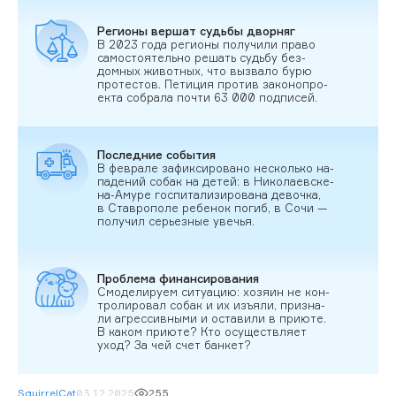
Ре­ги­оны вер­шат судь­бы двор­няг
В 2023 го­да ре­ги­оны по­лучи­ли пра­во
са­мос­то­ятель­но ре­шать судь­бу без­
домных жи­вот­ных, что выз­ва­ло бу­рю
про­тес­тов. Пе­тиция про­тив за­коноп­ро­
ек­та соб­ра­ла поч­ти 63 000 под­пи­сей.
Пос­ледние со­бытия
В фев­ра­ле за­фик­си­рова­но нес­коль­ко на­
паде­ний со­бак на де­тей: в Ни­кола­ев­ске-
на-Аму­ре гос­пи­тали­зиро­вана де­воч­ка,
в Став­ро­поле ре­бенок по­гиб, в Со­чи —
по­лучил серь­ез­ные увечья.
Проб­ле­ма фи­нан­си­рова­ния
Смо­дели­ру­ем си­ту­ацию: хо­зя­ин не кон­
тро­лиро­вал со­бак и их изъ­яли, приз­на­
ли аг­рессив­ны­ми и ос­та­вили в при­юте.
В ка­ком при­юте? Кто осу­щест­вля­ет
уход? За чей счет бан­кет?
SquirrelCat
03.12.2025
255