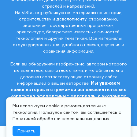
отраслей и направлений.
На ViStat.org публикуются материалы по истории,
строительству и девелопменту, страхованию,
экономике, государственным программам,
архитектуре, биографиям известных личностей,
технологиям и другим тематикам. Все материалы
структурированы для удобного поиска, изучения и
сравнения информации.
Если вы обнаружили изображение, автором которого
вы являетесь, свяжитесь с нами, и мы обязательно
дополним соответствующую страницу сайта
информацией о вашем авторстве.
Мы уважаем
права авторов и стремимся использовать только
корректно оформленные материалы с указанием
источников и авторства.
Мы используем cookie и рекомендательные
технологии. Пользуясь сайтом, вы соглашаетесь с
Для связи с нами пишите на почту
vs@vistat.org
.
Политикой обработки персональных данных
Принять
Войти
Стать автором