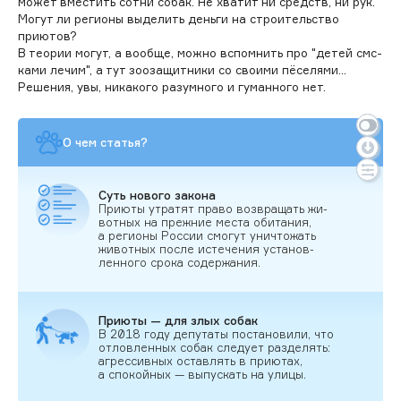
может вместить сотни собак. Не хватит ни средств, ни рук.
Могут ли регионы выделить деньги на строительство
приютов?
В теории могут, а вообще, можно вспомнить про "детей смс-
ками лечим", а тут зоозащитники со своими пёселями...
Решения, увы, никакого разумного и гуманного нет.
О чем статья?
Суть но­вого за­кона
При­юты ут­ра­тят пра­во воз­вра­щать жи­
вот­ных на преж­ние мес­та оби­тания,
а ре­ги­оны Рос­сии смо­гут унич­то­жать
жи­вот­ных пос­ле ис­те­чения ус­та­нов­
ленно­го сро­ка со­дер­жа­ния.
При­юты — для злых со­бак
В 2018 го­ду де­пута­ты пос­та­нови­ли, что
от­ловлен­ных со­бак сле­ду­ет раз­де­лять:
аг­рессив­ных ос­тавлять в при­ютах,
а спо­кой­ных — вы­пус­кать на ули­цы.