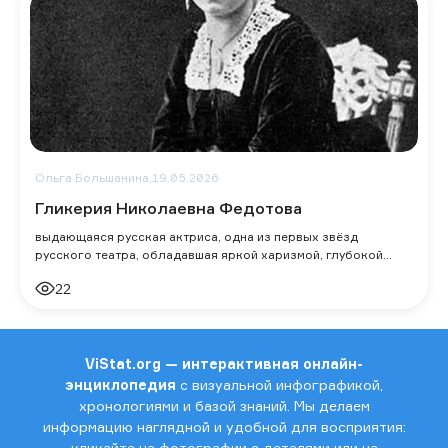
Ольга Большанина,
19.05.2026
Гликерия Николаевна Федотова
выдающаяся русская актриса, одна из первых звёзд
русского театра, обладавшая яркой харизмой, глубокой
выразительностью и новаторским подходо
22
ViStat.org — интерактивная онлайн-
энциклопедия
с визуальной инфографикой,
хронологиями и базой знаний. Мы делаем
информацию наглядной и удобной для восприятия:
кликайте на фотографии с деталями или на