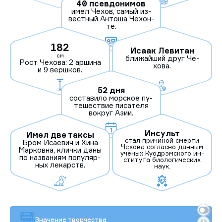
40 псевдонимов
имел Че­хов, са­мый из­
вес­тный Ан­то­ша Че­хон­
те.
182
Исаак Левитан
см
бли­жай­ший друг Че­
Рост Че­хова: 2 ар­ши­на
хова.
и 9 вер­шков.
52 дня
сос­та­вило мор­ское пу­
тешес­твие пи­сате­ля
вок­руг Азии.
Инсульт
Имел две таксы
стал при­чиной смер­ти
Бром Иса­евич и Хи­на
Че­хова сог­ласно дан­ным
Мар­ковна, клич­ки да­ны
учё­ных Ку­од­рэм­ско­го ин­
по наз­ва­ни­ям по­пуляр­
сти­тута би­оло­гичес­ких
ных ле­карств.
на­ук.
Значение творчества