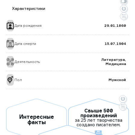
Характеристики
Дата рождения
29.01.1860
Дата смерти
15.07.1904
Литература
,
Деятельность
Медицина
Пол
Мужской
Свыше 500
произведений
Интересные
за 25 лет твор­чес­тва
факты
соз­да­но пи­сате­лем.