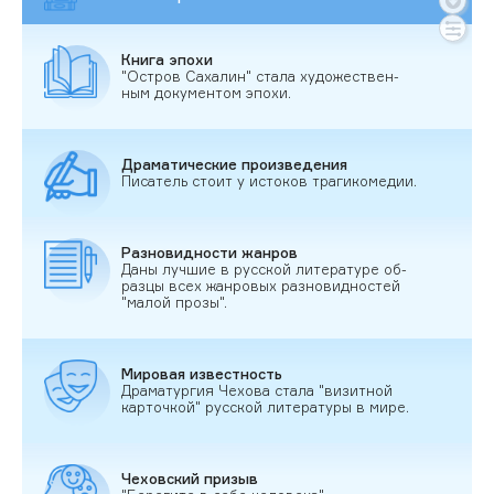
Кни­га эпо­хи
"Ос­тров Са­халин" ста­ла ху­дожес­твен­
ным до­кумен­том эпо­хи.
Дра­мати­чес­кие про­из­ве­дения
Пи­сатель сто­ит у ис­то­ков тра­гико­медии.
Раз­но­вид­ности жан­ров
Да­ны луч­шие в рус­ской ли­тера­туре об­
разцы всех жан­ро­вых раз­но­вид­ностей
"ма­лой про­зы".
Ми­ровая из­вес­тность
Дра­матур­гия Че­хова ста­ла "ви­зит­ной
кар­точкой" рус­ской ли­тера­туры в ми­ре.
Че­хов­ский при­зыв