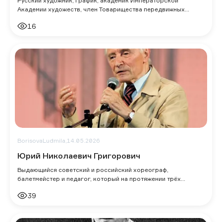
Русский художник, график, академик Императорской
Академии художеств, член Товарищества передвижных
художественных выставок, один из учредите
16
BorisovaLudmila,
14.05.2026
Юрий Николаевич Григорович
Выдающийся советский и российский хореограф,
балетмейстер и педагог, который на протяжении трёх
десятилетий определял лицо балетной труппы Б
39