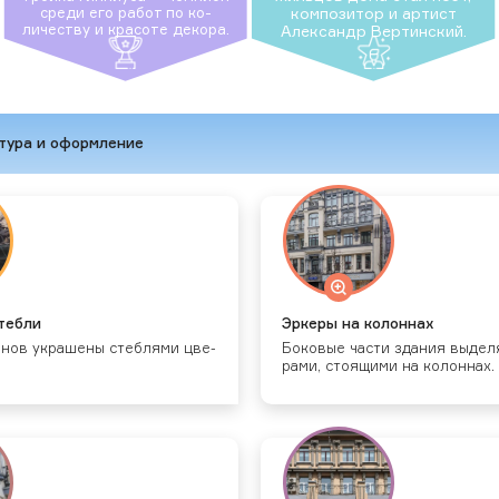
сре­ди его ра­бот по ко­
ком­по­зитор и ар­тист
личес­тву и кра­соте де­кора.
Алек­сандр Вер­тин­ский.
тура и оформление
теб­ли
Эр­ке­ры на ко­лон­нах
­нов ук­ра­шены стеб­ля­ми цве­
Бо­ковые час­ти зда­ния вы­деля
рами, сто­ящи­ми на ко­лон­нах.