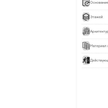
Основани
Этажей
Архитекту
Материал 
Действующ