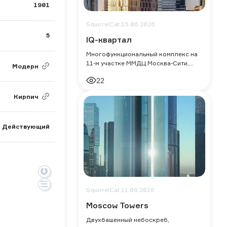
1901
SquirrelCat,
15.06.2026
5
IQ-квартал
Многофункциональный комплекс на
11-м участке ММДЦ Москва-Сити,
Модерн
объединяющий три башни
22
переменной этажности (21, 33 и 42
этажа) общей площадь
Кирпич
Действующий
SquirrelCat,
11.06.2026
Moscow Towers
Двухбашенный небоскреб,