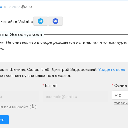
va
10.12.2023
399
читайте Vistat в
Irina Gorodnyakova
м. Не считаю, что в споре рождается истина, так что поаккурат
х.
жали:
Шамиль,
Салов Глеб,
Дмитрий Задорожный.
Увидеть всех
ваться нам нужна ваша поддержка.
E-mail
Сумма
250,
500
я или никнейм (
)
ть