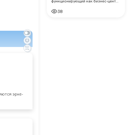
функционирующий как бизнес-центр
на территории комплекса Москва-
38
Сити.
­ют­ся эр­ке­