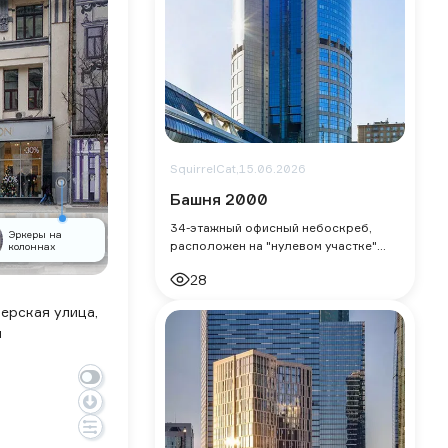
SquirrelCat,
15.06.2026
Башня 2000
34-этажный офисный небоскреб,
Эркеры на
расположен на "нулевом участке"
колоннах
Московского международного
28
делового центра Москва-Сити.
Здание было построено
ерская улица,
я