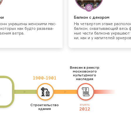
ки
Бал­кон с де­кором
лонн ук­ра­шены жен­ски­ми мас­
На чет­вертом эта­же рас­по­л
 ко­торых как буд­то раз­ве­ва­
бал­кон, ох­ва­тыва­ющий весь 
ве­ния вет­ра.
ные час­ти бал­ко­на ук­ра­ша­ют
ки, как и у ка­пите­лей эр­ке­ров
Внесен в реестр
московского
культурного
1900
-
1901
наследия
я
Строительство
апрель
здания
2012