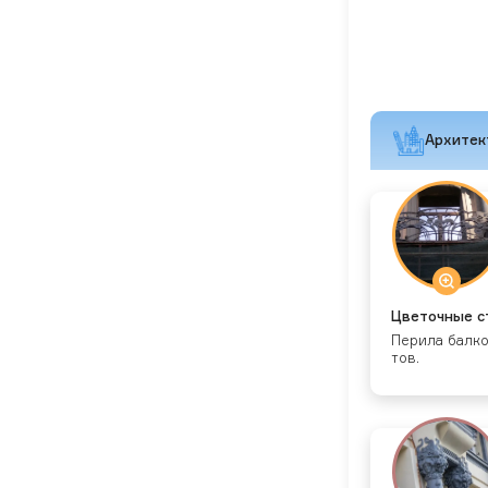
Архитек
Цве­точ­ные с
Пе­рила бал­ко
тов.