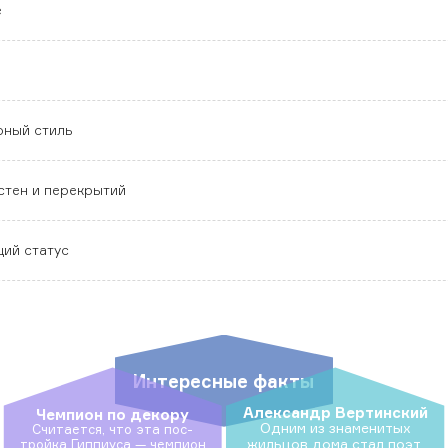
е
рный стиль
стен и перекрытий
ий статус
Интересные факты
Александр Вертинский
Чемпион по декору
Од­ним из зна­мени­тых
Счи­та­ет­ся, что эта пос­
жиль­цов до­ма стал по­эт,
трой­ка Гип­пи­уса — чем­пи­он