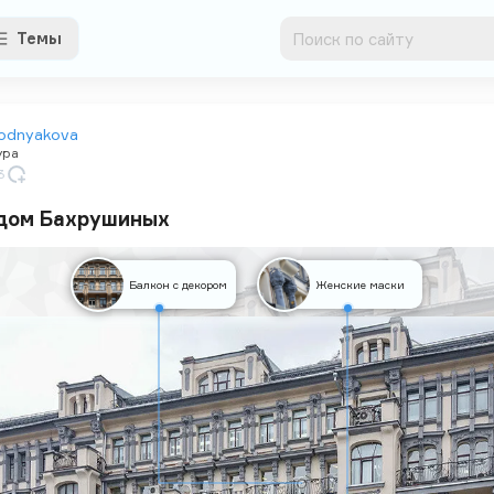
Темы
rodnyakova
ура
3
дом Бахрушиных
Балкон с декором
Женские маски