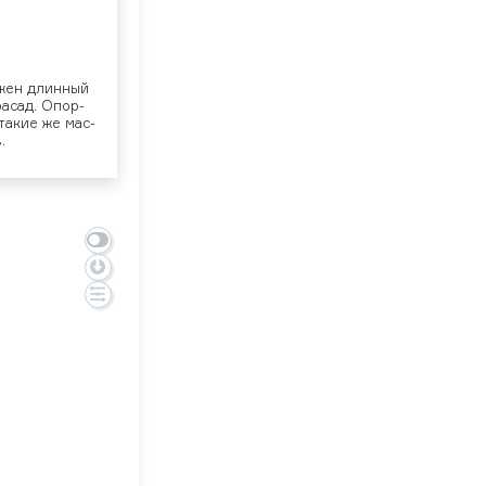
ожен длин­ный
фа­сад. Опор­
 та­кие же мас­
.