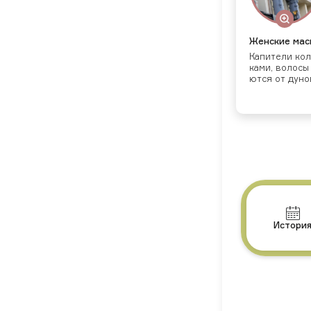
Жен­ские мас­
Ка­пите­ли ко­
ка­ми, во­лосы
ют­ся от ду­но
Истори