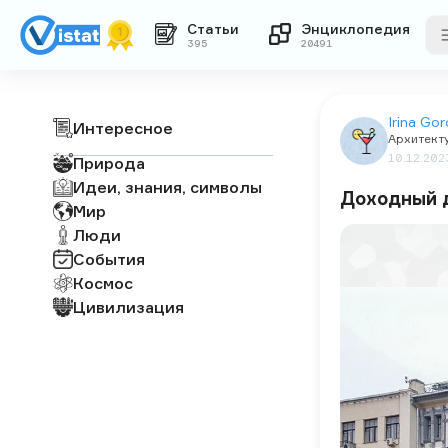
Статьи
Энциклопедия
395
20491
Irina Go
Интересное
Архитект
10.12.202
Природа
Идеи, знания, символы
Доходный 
Мир
Люди
События
Космос
Цивилизация