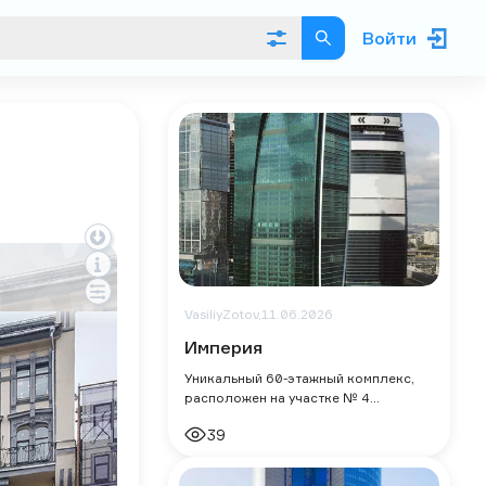
Войти
VasiliyZotov,
11.06.2026
Империя
Уникальный 60-этажный комплекс,
расположен на участке № 4
Московского международного
39
делового центра Москва-Сити.
Изначально назывался Imper