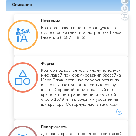
Описание
Наз­ва­ние
Кра­тера наз­ван в честь фран­цуз­ско­го
фи­лосо­фа, ма­тема­тика, ас­тро­нома Пь­ера
Гас­сенди (1592—1655)
Фор­ма
Кра­тер под­вер­гся час­тично­му за­пол­не­
нию ла­вой при фор­ми­рова­нии бас­сей­на
Мо­ря Влаж­ности, над по­вер­хностью ла­
вы воз­вы­ша­ет­ся толь­ко силь­но раз­ру­
шен­ный эро­зи­ей по­лиго­наль­ный вал
кра­тера и цен­траль­ные пи­ки вы­сотой
око­ло 1370 м над сред­ним уров­нем ча­
ши кра­тера. Се­вер­ную часть ва­ла кра­
тера пе­рек­ры­ва­ет са­тел­литный кра­тер
Гас­сенди А. Вы­сота ва­ла кра­тера —
от 200 м в юж­ной час­ти до 2500 м в за­
пад­ной
По­вер­хность
Дно ча­ши кра­тера не­ров­ное, с сис­те­мой