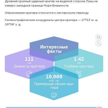
Древний крупный ударный кратер на видимой стороне Луны на
северо-западной границе Моря Влажности.
Образование кратера относится к нектарскому периоду.
Селенографические координаты центра кратера — 17°33′ ю. ш.
39°58′ з. д.
Интересные
факты
111
1.42
км
км
Ди­аметр кра­тера
Глу­бина кра­тера
10,000
куб. км
При­мер­ный объ­ем кра­
тера