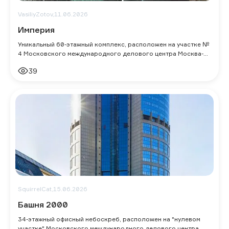
VasiliyZotov,
11.06.2026
Империя
Уникальный 60-этажный комплекс, расположен на участке №
4 Московского международного делового центра Москва-
Сити. Изначально назывался Imper
39
SquirrelCat,
15.06.2026
Башня 2000
34-этажный офисный небоскреб, расположен на "нулевом
участке" Московского международного делового центра