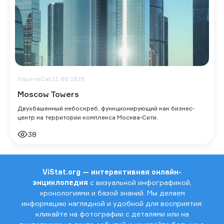
SquirrelCat,
11.06.2026
Moscow Towers
Двухбашенный небоскреб, функционирующий как бизнес-
центр на территории комплекса Москва-Сити.
38
ViStat.org — интерактивная онлайн-
энциклопедия
с визуальной инфографикой,
хронологиями и базой знаний. Мы делаем
информацию наглядной и удобной для восприятия:
кликайте на фотографии с деталями или на