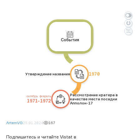
События
1970
Утверждение названия
Рассмотрение кратера в
октябрь
февраль
качестве места посадки
1971
-
1972
Апполон-17
ArtemVG
25.01.2024
167
Подпишитесь и читайте Vistat в