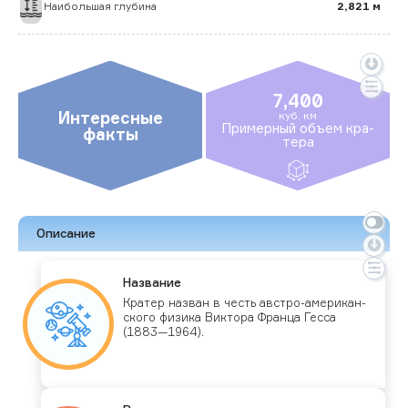
Наибольшая глубина
2,821 м
7,400
Интересные
куб. км
При­мер­ный объ­ем кра­
факты
тера
Описание
Наз­ва­ние
Кра­тер наз­ван в честь авс­тро-аме­рикан­
ско­го фи­зика Вик­то­ра Фран­ца Гес­са
(1883—1964).