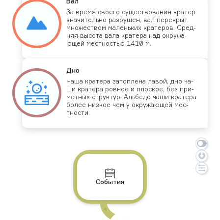
Вал
За вре­мя сво­его су­щес­тво­вания кра­тер
зна­читель­но раз­ру­шен, вал пе­рек­рыт
мно­жес­твом ма­лень­ких кра­теров. Сред­
няя вы­сота ва­ла кра­тера над ок­ру­жа­
ющей мес­тностью 1410 м.
Дно
Ча­ша кра­тера за­топ­ле­на ла­вой, дно ча­
ши кра­тера ров­ное и плос­кое, без при­
мет­ных струк­тур. Аль­бе­до ча­ши кра­тера
бо­лее низ­кое чем у ок­ру­жа­ющей мес­
тнос­ти.
События