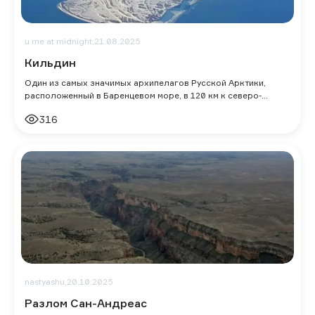
u me at midnight,
21.08.2025
Кильдин
Один из самых значимых архипелагов Русской Арктики,
расположенный в Баренцевом море, в 120 км к северо-
востоку от Мурманска. При длине около
316
nastyashu,
20.10.2025
Разлом Сан-Андреас