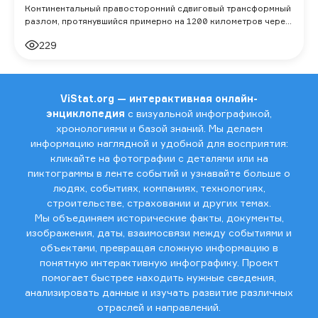
Континентальный правосторонний сдвиговый трансформный
разлом, протянувшийся примерно на 1200 километров через
Калифорнию, является частью те
229
ViStat.org — интерактивная онлайн-
энциклопедия
с визуальной инфографикой,
хронологиями и базой знаний. Мы делаем
информацию наглядной и удобной для восприятия:
кликайте на фотографии с деталями или на
пиктограммы в ленте событий и узнавайте больше о
людях, событиях, компаниях, технологиях,
строительстве, страховании и других темах.
Мы объединяем исторические факты, документы,
изображения, даты, взаимосвязи между событиями и
объектами, превращая сложную информацию в
понятную интерактивную инфографику. Проект
помогает быстрее находить нужные сведения,
анализировать данные и изучать развитие различных
отраслей и направлений.