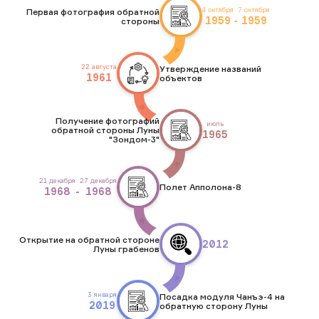
4 октября
7 октября
Первая фотография обратной
1959
-
1959
стороны
22 августа
Утверждение названий
1961
объектов
Получение фотографий
июль
обратной стороны Луны
1965
"Зондом-3"
21 декабря
27 декабря
Полет Апполона-8
1968
-
1968
Открытие на обратной стороне
2012
Луны грабенов
3 января
Посадка модуля Чанъэ-4 на
2019
обратную сторону Луны