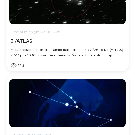
u me at midnight,
02.10.2025
3I/ATLAS
Межзвездная комета, также известная как C/2025 N1 (ATLAS)
и A11pl3Z. Обнаружена станцией Asteroid Terrestrial-impact
Last Alert System (ATLA
273
SquirrelCat,
16.05.2025