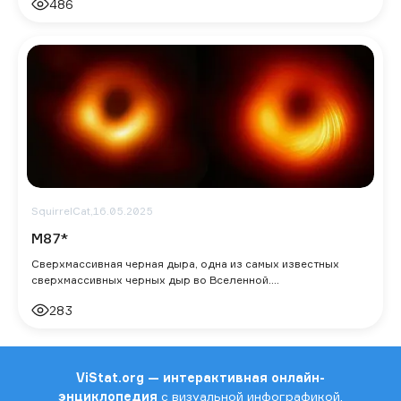
486
SquirrelCat,
16.05.2025
M87*
Сверхмассивная черная дыра, одна из самых известных
сверхмассивных черных дыр во Вселенной.
Местоположение: центр галактики Messier 87 (M87)
283
ViStat.org — интерактивная онлайн-
энциклопедия
с визуальной инфографикой,