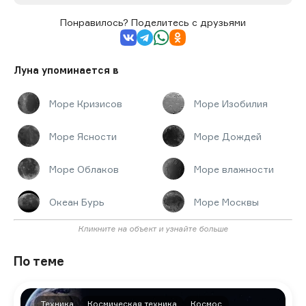
Понравилось? Поделитесь с друзьями
Луна упоминается в
Море Кризисов
Море Изобилия
Море Ясности
Море Дождей
Море Облаков
Море влажности
Океан Бурь
Море Москвы
Кликните на объект и узнайте больше
По теме
Техника
Космическая техника
Космос