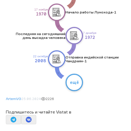
17 ноября
Начало работы Лунохода-1
1970
7 декабря
Последняя на сегодняшний
1972
день высадка человека
22 октября
Отправка индийской станции
2008
Чандраян-1
ещё
ArtemVG
25.06.2024
2226
Подпишитесь и читайте Vistat в