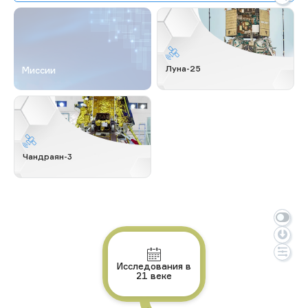
Луна-25
Миссии
Чандраян-3
Исследования в
21 веке