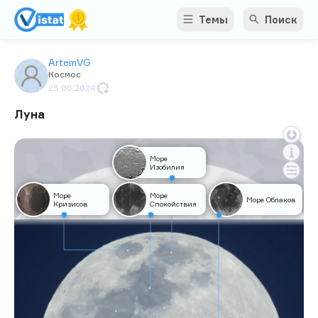
Темы
Поиск
ArtemVG
Космос
25.06.2024
Луна
Море
Изобилия
Море
Море
Море Облаков
Кризисов
Спокойствия