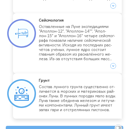
ные не­од­нократ­но под­твержда­лись
Сей­смо­логия
Ос­тавлен­ные на Лу­не эк­спе­дици­ями
"Апол­лон-12", "Апол­лон-14"", "Апол­
лон-15" и "Апол­лон-16" че­тыре сей­смог­
ра­фа по­каза­ли на­личие сей­сми­чес­кой
ак­тивнос­ти. Ис­хо­дя из пос­ледних рас­
чё­тов учё­ных, лун­ное яд­ро сос­то­ит
глав­ным об­ра­зом из рас­ка­лён­но­го же­
леза. Из-за от­сутс­твия боль­ших масс
во­ды ко­леба­ния лун­ной по­вер­хнос­ти
про­дол­жи­тель­ны по вре­мени, мо­гут
длить­ся бо­лее ча­са.
Грунт
Сос­тав лун­но­го грун­та су­щес­твен­но от­
ли­ча­ет­ся в мор­ских и ма­тери­ковых рай­
онах Лу­ны. В лун­ных по­родах ма­ло во­ды.
Лу­на так­же обед­не­на же­лезом и ле­тучи­
ми ком­по­нен­та­ми. Лун­ный грунт име­ет
за­пах га­ри и отс­тре­лян­ных пис­то­нов.