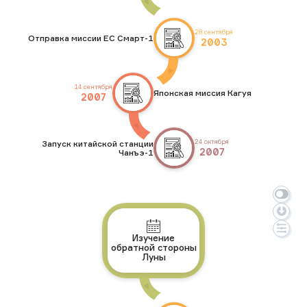
28 сентября
Отправка миссии ЕС Смарт-1
2003
14 сентября
Японская миссия Кагуя
2007
24 октября
Запуск китайской станции
2007
Чанъэ-1
Изучение
обратной стороны
Луны