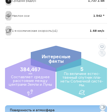
Средний радиус
1,737.1 км
Наклон оси
1.542 °
1-я космическая скорость (v1)
1.68 км/с
Интересные
факты
5
384,467
По ве­личи­не ес­тес­
км
Сос­тавля­ет сред­нее
твен­ный спут­ник пла­
рас­сто­яние меж­ду
неты Сол­нечной сис­те­
цен­тра­ми Зем­ли и Лу­ны
мы.
Поверхность и атмосфера