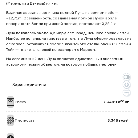
(Меркурия и Венеры) их нет.
Видимая звёздная величина полной Луны на земном небе —
−12,71m. Освещённость, создаваемая полной Луной возле
поверхности Земли при ясной погоде, составляет 0,25-1 лк.
Луна появилась около 4,5 млрд лет назад, немного позже Земли.
Наиболее популярна гипотеза о том, что Луна сформировалась из
осколков, оставшихся после "Гигантского столкновения" Земли и
Тейи — планеты, схожей по размерам с Марсом.
На сегодняшний день Луна является единственным внеземным
астрономическим объектом, на котором побывал человек.
Характеристики
22
Масса
7.348⋅10
кг
Плотность
3.346 г/см³