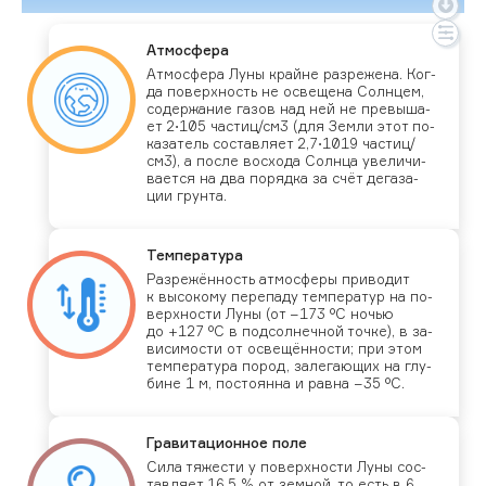
Ат­мосфе­ра
Ат­мосфе­ра Лу­ны край­не раз­ре­жена. Ког­
да по­вер­хность не ос­ве­щена Сол­нцем,
со­дер­жа­ние га­зов над ней не пре­выша­
ет 2⋅105 час­тиц/см3 (для Зем­ли этот по­
каза­тель сос­тавля­ет 2,7⋅1019 час­тиц/
см3), а пос­ле вос­хо­да Сол­нца уве­личи­
ва­ет­ся на два по­ряд­ка за счёт де­газа­
ции грун­та.
Тем­пе­рату­ра
Раз­ре­жён­ность ат­мосфе­ры при­водит
к вы­соко­му пе­репа­ду тем­пе­ратур на по­
вер­хнос­ти Лу­ны (от −173 °C ночью
до +127 °C в под­солнеч­ной точ­ке), в за­
виси­мос­ти от ос­ве­щён­ности; при этом
тем­пе­рату­ра по­род, за­лега­ющих на глу­
бине 1 м, пос­то­ян­на и рав­на −35 °C.
Гра­вита­ци­он­ное по­ле
Си­ла тя­жес­ти у по­вер­хнос­ти Лу­ны сос­
тавля­ет 16,5 % от зем­ной, то есть в 6