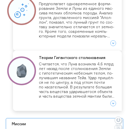
Пред­по­лага­ет од­новре­мен­ное фор­ми­
рова­ние Зем­ли и Лу­ны из еди­ного мас­
си­ва мел­ких об­ломков по­роды. Ана­лиз
грун­та, дос­тавлен­но­го мис­си­ей "Апол­
лон", по­казал, что лун­ный грунт по сос­
та­ву зна­читель­но от­ли­ча­ет­ся от зем­но­
го. Кро­ме то­го, сов­ре­мен­ные компь­
ютер­ные мо­дели по­каза­ли не­ре­аль­
ность от­де­ления от Зем­ли мас­сивно­го
те­ла под дей­стви­ем цен­тро­беж­ных сил.
Те­ории Ги­гант­ско­го стол­кно­вения
Счи­та­ет­ся, что Лу­на воз­никла 4,6 млрд
лет на­зад пос­ле стол­кно­вения Зем­ли
с ги­поте­тичес­ким не­бес­ным те­лом, по­
лучив­шим наз­ва­ние Тейа. Удар при­шёл­
ся не по цен­тру, а под уг­лом поч­ти
по ка­сатель­ной. В ре­зуль­та­те боль­шая
часть ве­щес­тва уда­рив­ше­гося объ­ек­та
и часть ве­щес­тва зем­ной ман­тии бы­ли
выб­ро­шены на око­лозем­ную ор­би­ту.
Из этих об­ломков соб­ра­лась про­то-Лу­на
и ста­ла об­ра­щать­ся по ор­би­те с ра­ди­
усом око­ло 60 000 км. В нас­то­ящее
вре­мя счи­та­ет­ся ос­новной
Миссии