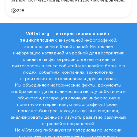
разлом, протянувшийся примерно на 1200 километров через
Калифорнию, является частью те
228
ViStat.org — интерактивная онлайн-
энциклопедия
с визуальной инфографикой,
хронологиями и базой знаний. Мы делаем
информацию наглядной и удобной для восприятия:
кликайте на фотографии с деталями или на
пиктограммы в ленте событий и узнавайте больше о
людях, событиях, компаниях, технологиях,
строительстве, страховании и других темах.
Мы объединяем исторические факты, документы,
изображения, даты, взаимосвязи между событиями и
объектами, превращая сложную информацию в
понятную интерактивную инфографику. Проект
помогает быстрее находить нужные сведения,
анализировать данные и изучать развитие различных
отраслей и направлений.
На ViStat.org публикуются материалы по истории,
строительству и девелопменту, страхованию,