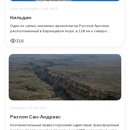
u me at midnight,
21.08.2025
Кильдин
Один из самых значимых архипелагов Русской Арктики,
расположенный в Баренцевом море, в 120 км к северо-
востоку от Мурманска. При длине около
316
nastyashu,
20.10.2025
Разлом Сан-Андреас
Континентальный правосторонний сдвиговый трансформный