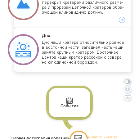
пе­рек­рыт кра­тера­ми раз­лично­го раз­ме­
ра и про­резан це­поч­кой кра­теров об­ра­
зу­ющей кли­новид­ную до­лину.
Дно
Дно ча­ши кра­тера от­но­ситель­но ров­ное
в вос­точной час­ти, за­пад­ная часть ча­ши
за­нята круп­ным кра­тером. Вос­точнее
цен­тра ча­ши кра­тер рас­се­чен с се­вера
на юг оди­ноч­ной бо­роз­дой.
События
4 октября
7 октября
Первая фотография обратной