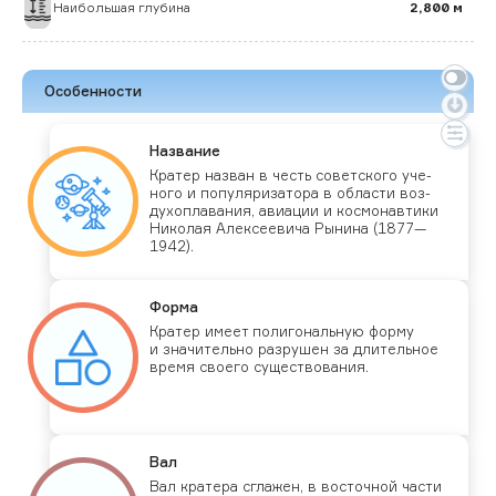
Наибольшая глубина
2,800 м
Особенности
Наз­ва­ние
Кра­тер наз­ван в честь со­вет­ско­го уче­
ного и по­пуля­риза­тора в об­ласти воз­
ду­хоп­ла­вания, ави­ации и кос­мо­нав­ти­ки
Ни­колая Алек­се­еви­ча Ры­нина (1877—
1942).
Фор­ма
Кра­тер име­ет по­лиго­наль­ную фор­му
и зна­читель­но раз­ру­шен за дли­тель­ное
вре­мя сво­его су­щес­тво­вания.
Вал
Вал кра­тера сгла­жен, в вос­точной час­ти