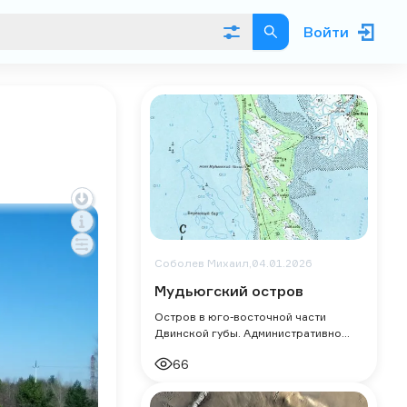
Войти
Соболев Михаил,
04.01.2026
Мудьюгский остров
Остров в юго-восточной части
Двинской губы. Административно
относится к территории
66
Приморского района Архангельской
области.