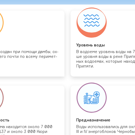
Уро­вень во­ды
соз­дан при по­мощи дам­бы, ох­
В во­до­еме уро­вень во­ды на 
его поч­ти по все­му пе­римет­
ше уров­ня во­ды в ре­ке При­п
ных во­до­емах, ко­торые на­ход
При­пяти.
ность
Пред­назна­чение
ема на­ходит­ся око­ло 7 000
Во­ды ис­поль­зо­вались для ох­ла
137 и око­ло 3 000 Кю­ри
III и IV энер­гобло­ков Чер­но­б