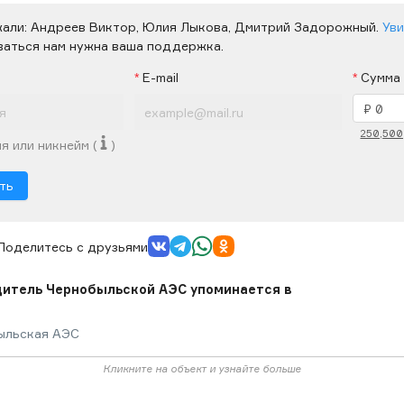
жали:
Андреев Виктор,
Юлия Лыкова,
Дмитрий Задорожный.
Уви
ваться нам нужна ваша поддержка.
E-mail
Сумма
250,
500
я или никнейм (
)
ть
Поделитесь с друзьями
итель Чернобыльской АЭС упоминается в
ыльская АЭС
Кликните на объект и узнайте больше