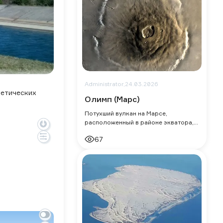
Administrator,
24.03.2026
гетических
Олимп (Марс)
Потухший вулкан на Марсе,
расположенный в районе экватора, в
провинции Фарсида.
67