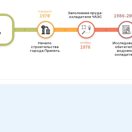
4 февраля
Заполнение пруда-
1970
1986
-
2
охладителя ЧАЭС
я
Начало
Исследов
октябрь
строительства
1976
обитате
города Припять
водоем
охладит
Чернобыльск