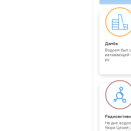
Дам­ба
Во­до­ем был 
ва­тыва­ющей 
ру.
Ра­ди­оак­тив
На дне во­до­
Кю­ри Це­зия-