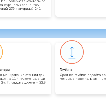
 Илы со­дер­жат зна­читель­ное
ран­су­рано­вых эле­мен­тов,
тоний-239 и аме­риций-241.
з­ме­ры
Глу­бина
­кци­они­рова­ния стан­ции дли­
Сред­няя глу­бина во­до­ёма сос
тавля­ла 11,4 ки­ломет­ра, а ши­
мет­ров, а мак­си­маль­ная — ок
 2-х. Пло­щадь во­до­ема — 22,9