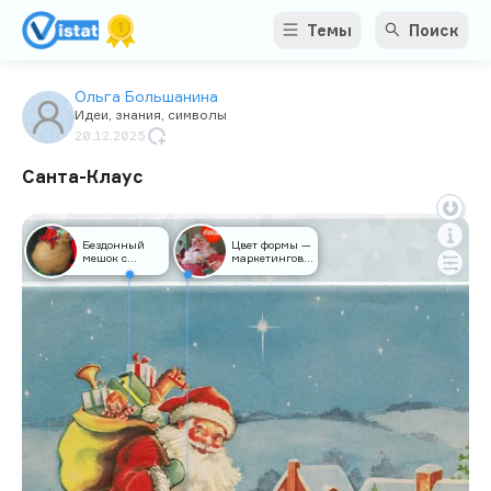
Темы
Поиск
Ольга Большанина
Идеи, знания, символы
20.12.2025
Санта-Клаус
Бездонный
Цвет формы —
мешок с
маркетинговый
подарками
ход