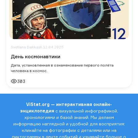
Svetlana Dakkash,
12.04.2025
День космонавтики
Дата, установленная в ознаменование первого полёта
человека в космос.
303
ViStat.org — интерактивная онлайн-
энциклопедия
с визуальной инфографикой,
хронологиями и базой знаний. Мы делаем
информацию наглядной и удобной для восприятия:
кликайте на фотографии с деталями или на
пиктограммы в ленте событий и узнавайте больше о