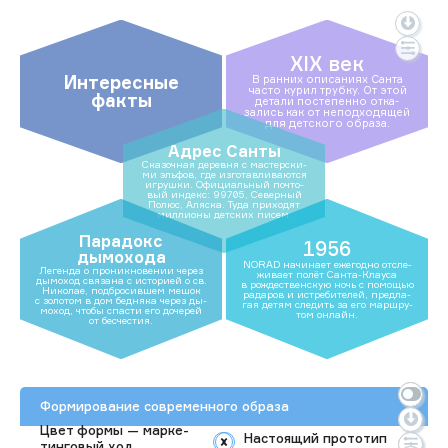
XIX век
Интересные
В ран­них опи­сани­ях Сан­та
час­то ку­рил труб­ку. От этой
факты
де­тали пос­те­пен­но от­ка­
зались как от не­под­хо­дящей
для дет­ско­го об­ра­за.
Адрес Санты
Ска­зоч­ная де­рев­ня с мас­тер­ски­
ми эль­фов, где из­го­тав­ли­ва­ют­ся
иг­рушки. Офи­ци­аль­ный поч­то­
вый ин­декс: 99705, Се­вер­ный
По­люс, Аляс­ка. Ту­да при­ходят
мил­ли­оны дет­ских пи­сем.
Парадокс
1956
дымохода
NORAD на­чина­ет еже­год­но от­сле­
Ле­ген­да о про­ник­но­вении че­рез
жива­ет по­лёт Сан­та-Кла­уса
ды­моход свя­зана с ис­то­ри­ей о св.
в рож­дес­твенскую ночь с по­мощью
Ни­колае, под­бро­сив­шем ме­шок
ра­даров и ис­тре­бите­лей, пред­ла­
с зо­лотом в дом бед­ня­ка че­рез ды­
гая де­тям сле­дить за его мар­шру­
моход, что­бы спас­ти его до­черей
том он­лайн.
от бес­честия.
Формирование современного образа
Цвет фор­мы — мар­ке­
Нас­то­ящий про­тотип
тин­го­вый ход