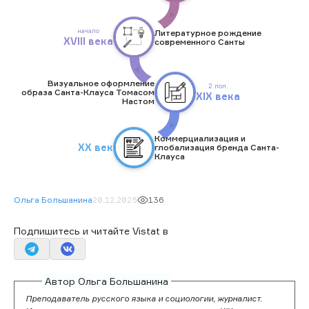
начало
Литературное рождение
XVIII века
современного Санты
Визуальное оформление
2 пол.
образа Санта-Клауса Томасом
XIX века
Настом
Коммерциализация и
XX век
глобализация бренда Санта-
Клауса
Ольга Большанина
20.12.2025
136
Подпишитесь и читайте Vistat в
Автор Ольга Большанина
Преподаватель русского языка и социологии, журналист.