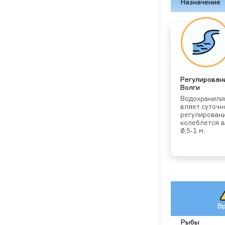
Назначение
Ре­гули­рова­н
Вол­ги
Во­дох­ра­нили
вля­ет су­точ­
ре­гули­рова­н
ко­леб­лется 
0,5-1 м.
В
Ры­бы