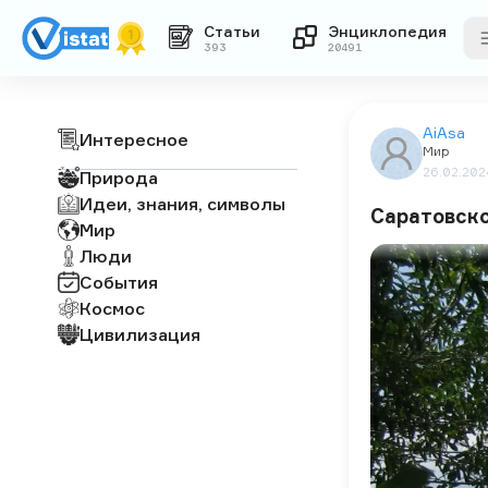
Статьи
Энциклопедия
393
20491
AiAsa
Интересное
Мир
26.02.202
Природа
Идеи, знания, символы
Саратовск
Мир
Люди
События
Космос
Цивилизация