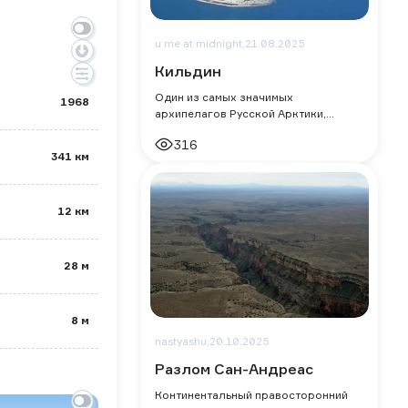
u me at midnight,
21.08.2025
Кильдин
Один из самых значимых
1968
архипелагов Русской Арктики,
расположенный в Баренцевом море,
316
в 120 км к северо-востоку от
341 км
Мурманска. При длине около
12 км
28 м
8 м
nastyashu,
20.10.2025
Разлом Сан-Андреас
Континентальный правосторонний