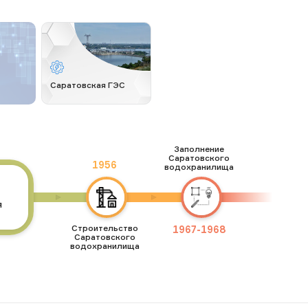
рязнен­ная" и "гряз­ная",
ив­ное вли­
и это худ­ший по­каза­тель
а­цию
за 10 лет, ука­зано в до­
х). Так­же на­
кумен­те. Для боль­шинс­тва
ой вред са­мим
во­дото­ков ха­рак­те­рен
ая третья ры­ба
суль­фат­но-маг­ни­евый сос­
ом и Куй­бы­
тав во­ды по­вышен­ной ми­
ох­ра­нили­ще
нера­лиза­ции и по­вышен­
Саратовская ГЭС
. Как от­ме­ча­
ное со­дер­жа­ние со­еди­
­тели, ры­бы-
нений мар­ганца, что обус­
по­соб­ны
ловле­но при­род­ны­ми ус­ло­
одс­тву по­
ви­ями.
то­му в ско­ром
ет ис­че­зать.
Заполнение
ебле­ние рыб-
Саратовского
1956
жет нес­ти
водохранилища
я здо­ровья
я
Строительство
1967
-
1968
Саратовского
водохранилища