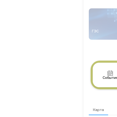
Име­ет не­гат
яние на миг­р
рыб(осет­ро­вы
носит боль­ш
ры­бам. Каж­д
в Са­ратов­ск
шев­ском во­д
ГЭС
име­ет му­таци
ют ис­сле­дова
му­тан­ты не с
к вос­про­из­в
томс­тва, по­э
вре­мени нач­н
Так­же упот­р
му­тан­тов мо­
опас­ность дл
че­лове­ка.
Событи
Карта