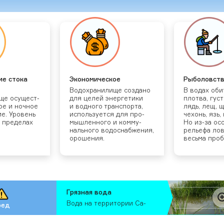
ие сто­ка
Эко­номи­чес­кое
Ры­боловс­т
Во­дох­ра­нили­ще соз­да­но
В во­дах оби­
­ще осу­щест­
для це­лей энер­ге­тики
плот­ва, гус­
ное и ноч­ное
и вод­но­го тран­спор­та,
лядь, лещ, щу
ие. Уро­вень
ис­поль­зу­ет­ся для про­
че­хонь, язь,
в пре­делах
мыш­ленно­го и ком­му­
Но из-за осо
наль­но­го во­дос­набже­ния,
рель­ефа лов
оро­шения.
весь­ма проб­
Гряз­ная во­да
Во­да на тер­ри­тории Са­
ред
ратов­ско­го во­дох­ра­нили­ща
ха­рак­те­ризу­ет­ся как "заг­