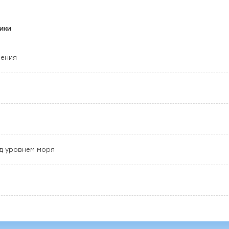
ики
нения
д уровнем моря