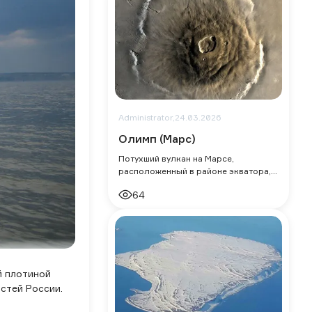
Administrator,
24.03.2026
Олимп (Марс)
Потухший вулкан на Марсе,
расположенный в районе экватора, в
провинции Фарсида.
64
й плотиной
стей России.