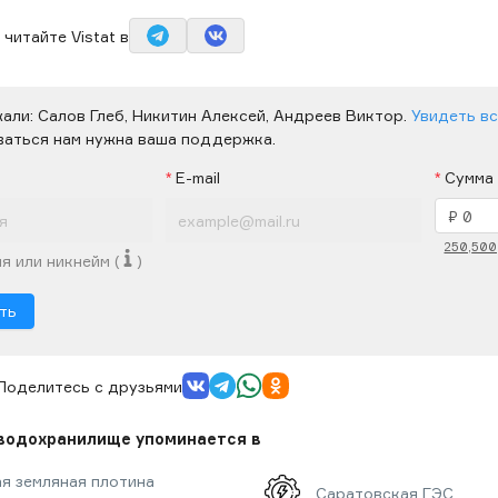
читайте Vistat в
жали:
Салов Глеб,
Никитин Алексей,
Андреев Виктор.
Увидеть в
ваться нам нужна ваша поддержка.
E-mail
Сумма
250,
500
я или никнейм (
)
ть
Поделитесь с друзьями
водохранилище упоминается в
я земляная плотина
Саратовская ГЭС