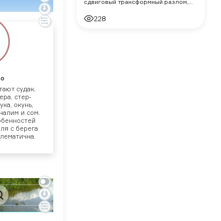
сдвиговый трансформный разлом,
протянувшийся примерно на 1200
228
километров через Калифорнию,
является частью те
во
та­ют су­дак,
те­ра, стер­
­ка, окунь,
 на­лим и сом.
­бен­ностей
­ля с бе­рега
ле­матич­на.