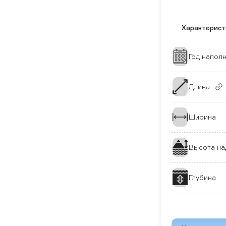
Характерист
Год напол
Длина
Ширина
Высота на
Глубина