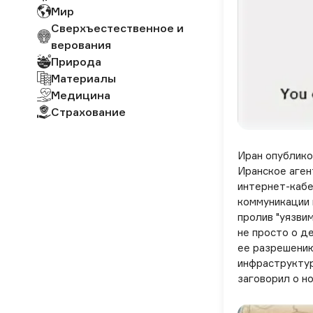
Мир
Сверхъестественное и
верования
Природа
Материалы
Медицина
Страхование
Иран опублико
Иранское аген
интернет-кабе
коммуникации 
пролив "уязви
не просто о де
ее разрешению
инфраструктур
заговорил о н