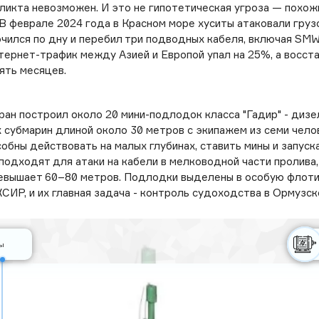
ликта невозможен. И это не гипотетическая угроза — похож
 В феврале 2024 года в Красном море хуситы атаковали груз
очился по дну и перебил три подводных кабеля, включая SM
тернет-трафик между Азией и Европой упал на 25%, а восст
пять месяцев.
ран построил около 20 мини-подлодок класса "Гадир" - дизе
 субмарин длиной около 30 метров с экипажем из семи чело
обны действовать на малых глубинах, ставить мины и запуск
подходят для атаки на кабели в мелководной части пролива,
евышает 60–80 метров. Подлодки выделены в особую флоти
СИР, и их главная задача - контроль судоходства в Ормузск
ы