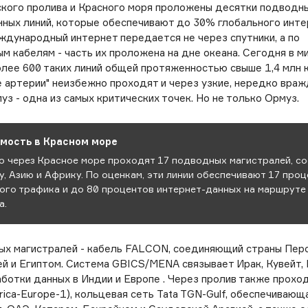
кого пролива и Красного моря проложены десятки подводн
ных линий, которые обеспечивают до 30% глобального инте
ждународный интернет передается не через спутники, а по
м кабелям - часть их проложена на дне океана. Сегодня в м
лее 600 таких линий общей протяженностью свыше 1,4 млн 
 артерии" неизбежно проходят и через узкие, нередко враж
уз - одна из самых критических точек. Но не только Ормуз.
мость в Красном море
о через Красное море проходят 17 подводных магистралей, 
у, Азию и Африку. По оценкам, эти линии обеспечивают 17 про
ого трафика и до 80 процентов интернет-данных на маршруте 
а.
ых магистралей - кабель FALCON, соединяющий страны Пер
ей и Египтом. Система GBICS/MENA связывает Ирак, Кувейт, 
ботки данных в Индии и Европе . Через пролив также прохо
rica-Europe-1), кольцевая сеть Tata TGN-Gulf, обеспечивающ