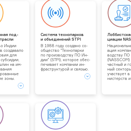
н­ная под­
Сис­те­ма тех­но­пар­ков
Лоб­бист­ска
т­расли
и объ­еди­нений STPI
ци­ации NA
во Ин­дии
В 1988 го­ду соз­да­но со­
На­ци­ональ­н
в соз­да­вало
об­щес­тво "Тех­но­пар­ки
ация ком­па­
ло­вия для
по про­из­водс­тву ПО Ин­
водс­тву ПО 
 суб­си­дии,
дии" (STPI), ко­торое обес­
(NASSCOM) о
­лин на им­
пе­чива­ет ком­па­нии ин­
час­тный и г
­вания
фраструк­ту­рой и связью.
ный сек­то­ры
иро­ван­ные
учас­тву­ет в
ие зо­ны.
нис­терств и
лоб­би­ру­ет 
лого­вого и и
но­го за­коно
в ин­те­ресах