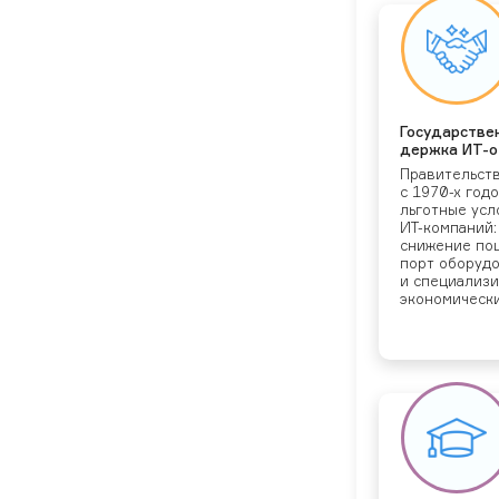
Го­сударс­тве
дер­жка ИТ-о
Пра­витель­ст
с 1970-х го­до
ль­гот­ные ус­
ИТ-ком­па­ний:
сни­жение пош
порт обо­рудо
и спе­ци­али­з
эко­номи­чес­к