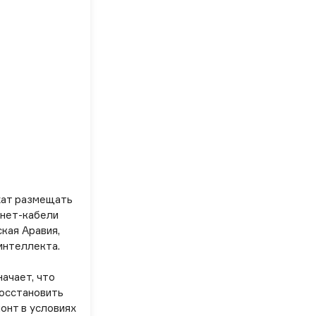
жат размещать
рнет-кабели
кая Аравия,
интеллекта.
начает, что
восстановить
онт в условиях