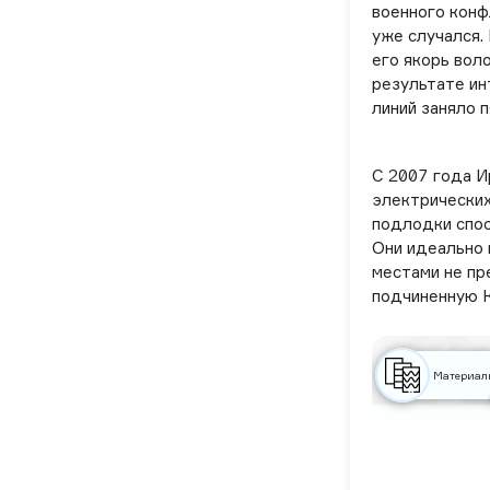
военного конф
уже случался.
его якорь вол
результате ин
линий заняло 
С 2007 года И
электрических
подлодки спос
Они идеально 
местами не пр
подчиненную К
Материал