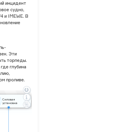
ий инцидент
овое судно,
W4 и IMEWE. В
ановление
ль-
век. Эти
ать торпеды.
 где глубина
лию,
ом проливе.
Силовая
установка