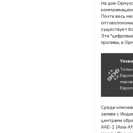
На дне Ормузс
коммуникацион
Почти весь ме
оптоволоконны
существует бо
Эти "цифровые
проливы, и Орм
Уязви
Тольк
Европ
миров
Европ
Среди ключев
залива с Инди
центрами обра
AAE-1 (Asia-Af