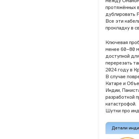
между Оманом,
протяжённых в
дублировать F
Все эти кабел
прокладку в с
Ключевая проб
менее 60–80 м
доступной для
перерезать та
2024 году в К
В случае повр
Катаре и Объе
Индии, Пакист
разработкой п
катастрофой.
Шутки про инд
Детали инди