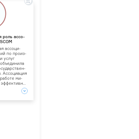
я роль ас­со­
SSCOM
ая ас­со­ци­
ний по про­из­
и ус­луг
бъ­еди­нила
о­сударс­твен­
. Ас­со­ци­ация
 ра­боте ми­
 эф­фектив­но
из­ме­нения на­
н­вести­ци­он­
­датель­ства
 от­расли.