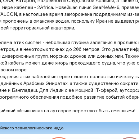
 ОАЭ, Катаром, Бахрейном и Саудовской Аравией, а также о
 мире кабелей - 2Africa. Новейшая линия SeaMeWe-6, призва
ALCON, в настоящее время заморожена подрядчиками из-за
и проложены в оманских водах, поскольку Иран не выдавал р
воей территориальной акватории.
лема этих систем - небольшая глубина залегания в проливе:
етров, а в некоторых точках до 200 метров. Это делает ин
 диверсионных групп, морских дронов или донных мин. Техни
кой кабель может даже якорь проходящего судна, что уже с
расном море.
еждения этих кабелей интернет может полностью исчезнуть 
динённых Арабских Эмиратах, а также существенно сократи
ане и Бангладеш. Для Индии с ее мощной IT-сферой, аутсорс
рограммного обеспечения подобное развитие событий обер
ийский айтишниках на аутсорсе перестают быть смешными!
йского технологического чуда