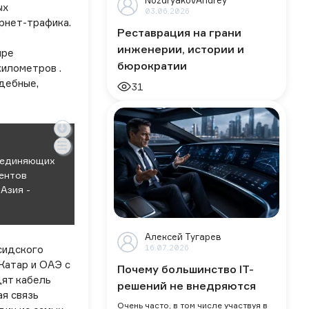
NozdryakovAndrey
ых
03.06.2026
рнет-трафика.
Реставрация на грани
инженерии, истории и
ире
бюрократии
километров .
дебные,
31
соединяющих
центов
Азия -
Алексей Тугарев
16.07.2026
сидского
Катар и ОАЭ с
Почему большинство IT-
дят кабель
решений не внедряются
ая связь
Очень часто, в том числе участвуя в