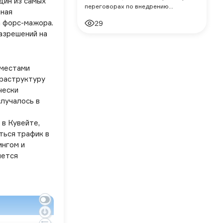
дин из самых
переговорах по внедрению
нная
цифровых решений, мы
 форс-мажора.
29
рассматриваем различные
азрешений на
инструменты и наблюдаем
классическ
 местами
фраструктуру
чески
лучалось в
в Кувейте,
ться трафик в
ингом и
нется