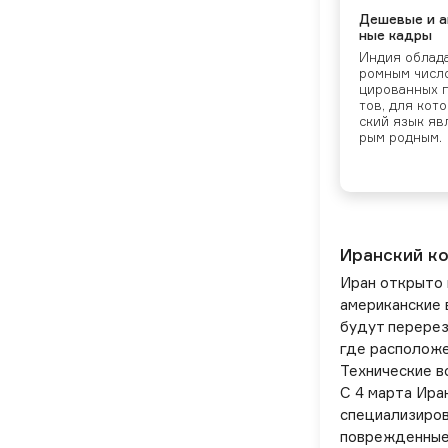
Де­шевые и ан
ные кад­ры
Ин­дия об­ла­да
ромным чис­л
циро­ван­ных 
тов, для ко­то
ский язык яв­л
рым род­ным.
Иранский ко
Иран открыто 
американские 
будут перерез
где расположе
Технические в
С 4 марта Ира
специализиров
поврежденные 