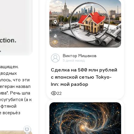
Виктор Мишаков
5 дней назад
защищен.
Сделка на 500 млн рублей
дводных
с японской сетью Tokyo-
лось, что эти
Inn: мой разбор
егеран назвал
ва". Речь шла
22
сугубится (а к
ефтяной
е всерьёз