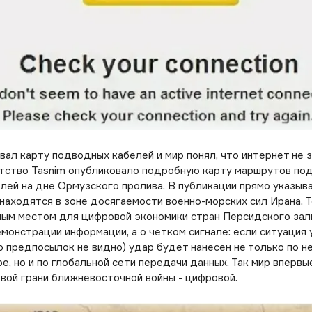
вал карту подводных кабелей и мир понял, что интернет не 
тство Tasnim опубликовало подробную карту маршрутов по
лей на дне Ормузского пролива. В публикации прямо указыва
находятся в зоне досягаемости военно-морских сил Ирана. Т
мым местом для цифровой экономики стран Персидского зали
монстрации информации, а о четком сигнале: если ситуация у
 предпосылок не видно) удар будет нанесен не только по н
е, но и по глобальной сети передачи данных. Так мир впервы
овой грани ближневосточной войны - цифровой.