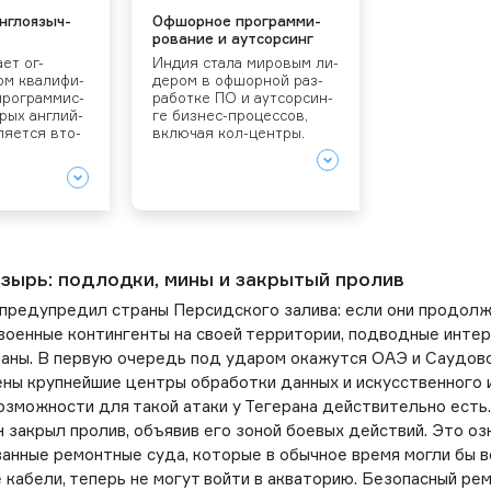
­гло­языч­
Оф­шорное прог­рамми­
рова­ние и а­ут­сорсинг
­ет ог­
Ин­дия ста­ла ми­ровым ли­
ом ква­лифи­
дером в оф­шорной раз­
прог­раммис­
ра­бот­ке ПО и а­ут­сорсин­
рых ан­глий­
ге биз­нес-про­цес­сов,
я­ет­ся вто­
вклю­чая кол-цен­тры.
зырь: подлодки, мины и закрытый пролив
предупредил страны Персидского залива: если они продол
военные контингенты на своей территории, подводные инте
аны. В первую очередь под ударом окажутся ОАЭ и Саудовс
ны крупнейшие центры обработки данных и искусственного 
озможности для такой атаки у Тегерана действительно есть.
н закрыл пролив, объявив его зоной боевых действий. Это оз
анные ремонтные суда, которые в обычное время могли бы 
кабели, теперь не могут войти в акваторию. Безопасный рем